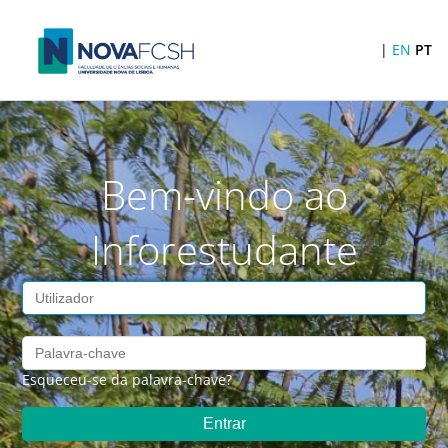
|
EN
PT
Bem-vindo ao
Inforestudante
Esqueceu-se da palavra-chave?